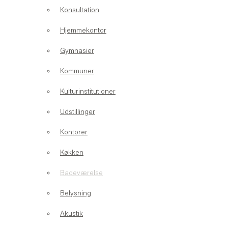
Konsultation
Hjemmekontor
Gymnasier
Kommuner
Kulturinstitutioner
Udstillinger
Kontorer
Køkken
Badeværelse
Belysning
Akustik