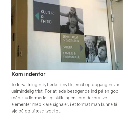
Kom indenfor
To
forvaltninger
flyttede
til
nyt
lejem
å
l
og
opgangen
var
ualmindelig
trist
.
For
at
lede
bes
ø
gende
ind
p
å
en
god
m
å
de
,
udformede
jeg
skiltningen
som
dekorative
u
elementer
med
klare
signaler
,
i
et
format
man
kunne
f
å
b
ø
je
p
å
og
afl
æ
se
tydeligt
.
e