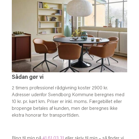
Sådan gør vi
2 timers professionel rådgivning koster 2900 kr.
K
Adresser udenfor Svendborg Kommune beregnes med
V
10 kr. pr. kørt km. Priser er inkl. moms. Færgebillet eller
S
bropenge betales af kunden, men der beregnes ikke
d
ekstra honorar for transporttiden.
o
o
Ring til mig på
41 61 03 31
eller skriv til mig – så finder vi